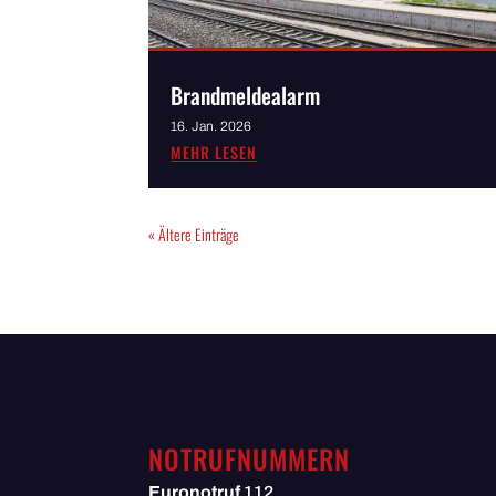
Brandmeldealarm
16. Jan. 2026
MEHR LESEN
« Ältere Einträge
NOTRUFNUMMERN
Euronotruf
112